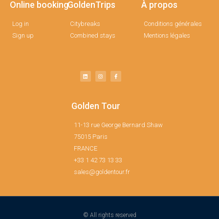
Online booking
GoldenTrips
À propos
Log in
Citybreaks
Conditions générales
Sign up
Combined stays
Mentions légales
Golden Tour
11-13 rue George Bernard Shaw
75015 Paris
FRANCE
+33 1 42 73 13 33
sales@goldentour.fr
© All rights reserved